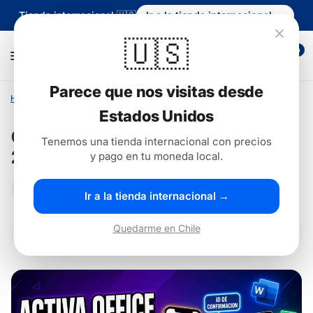
Tienda internacional 🇺🇸
Ir a la tienda internacional →
🇺🇸
0
Parece que nos visitas desde
Hogar
/
Ayuda
/
Cómo activar Office 2016, 2019 y 2021 por teléfono
Estados Unidos
Cómo activar Office 2016, 2019 y
Tenemos una tienda internacional con precios
2021 por teléfono
y pago en tu moneda local.
Actualizado el
28 Jun 2026
Ir a la tienda internacional →
Quedarme en Chile
→
Office 2016 Professional Plus Original – Word, Excel, PowerPoint y más