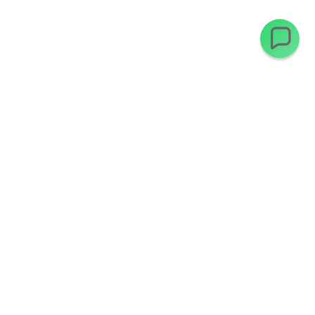
Ofertas exclusivas en tu email
Suscríbete y recibe descuentos antes que nadie.
Suscribirme